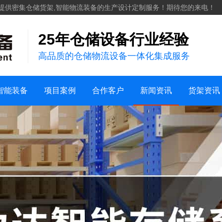
化工
提供密集仓储货架,智能物流装备的生产设计定制服务！期待您的来电！
服装纺织
25年仓储设备行业经验
案例视频
机械五金建材
高品质的仓储物流设备一体化集成服务
仓储案例
家用日化
销售地区
新能源
行业新闻
货架知识
智能装备
项目案例
合作客户
新闻资讯
货架资讯