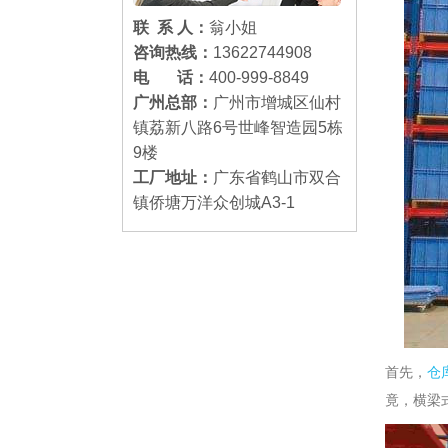
联 系 人：
翁小姐
咨询热线：
13622744908
电 话：
400-999-8849
广州总部：
广州市增城区仙村
镇荔新八路6号世峰智造园5栋
9楼
工厂地址：
广东省鹤山市双合
镇侨塘万洋众创城A3-1
首先，
仓
竟，横梁