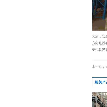
其次，安
方向是没
架也是没
上一页：
相关产