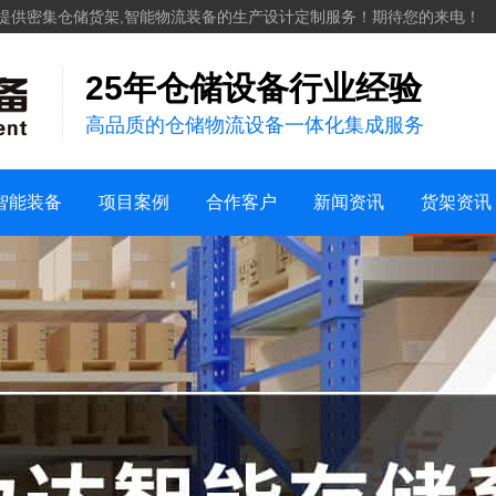
化工
提供密集仓储货架,智能物流装备的生产设计定制服务！期待您的来电！
服装纺织
25年仓储设备行业经验
案例视频
机械五金建材
高品质的仓储物流设备一体化集成服务
仓储案例
家用日化
销售地区
新能源
行业新闻
货架知识
智能装备
项目案例
合作客户
新闻资讯
货架资讯