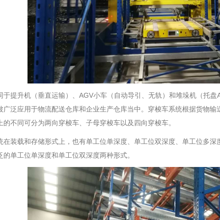
同于提升机（垂直运输）、AGV小车（自动导引、无轨）和堆垛机（托盘A
被广泛应用于物流配送仓库和企业生产仓库当中。穿梭车系统根据货物输
上的不同可分为两向穿梭车、子母穿梭车以及四向穿梭车。
统在装载和存储形式上，也有单工位单深度、单工位双深度、单工位多深
泛的单工位单深度和单工位双深度两种形式。