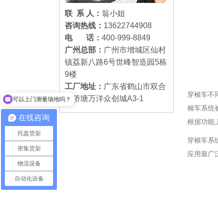
联 系 人：
翁小姐
咨询热线：
13622744908
电 话：
400-999-8849
广州总部：
广州市增城区仙村
镇荔新八路6号世峰智造园5栋
9楼
可以上门测量场地吗？
工厂地址：
广东省鹤山市双合
穿梭车不
镇侨塘万洋众创城A3-1
货架怎么卖的？
梭车系统
在线咨询
根据功能
托盘货架
穿梭车系
密集货架
应用最广
物流设备
自动化设备