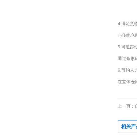
4.满足货
与传统仓
5.可追踪
通过条形
6.节约人
在立体仓
上一页：
相关产