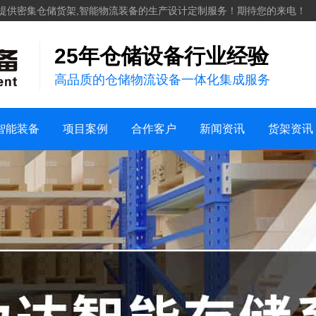
化工
提供密集仓储货架,智能物流装备的生产设计定制服务！期待您的来电！
服装纺织
25年仓储设备行业经验
案例视频
机械五金建材
高品质的仓储物流设备一体化集成服务
仓储案例
家用日化
销售地区
新能源
行业新闻
货架知识
智能装备
项目案例
合作客户
新闻资讯
货架资讯