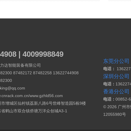
4908 | 4009998849
东莞分公司
力达智能装备有限公司
电话：
13622
82300 87482172 87482258 13622744908
深圳分公司
482300
电话：
136227
cking@qq.com
香港分公司
.cnrack.com.cn/
www.gzhld56.com
电话：
00852-
州市增城区仙村镇荔新八路6号世峰智造园5栋9楼
© 2026 
东省鹤山市双合镇侨塘万洋众创城A3-1
12055980号