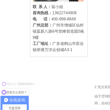
联 系 人：
翁小姐
咨询热线：
13622744908
电 话：
400-999-8849
广州总部：
广州市增城区仙村
镇荔新八路6号世峰智造园5栋
9楼
工厂地址：
广东省鹤山市双合
镇侨塘万洋众创城A3-1
2.充分
货架怎么卖的？
由于空间
在线咨询
间，自动
托盘货架