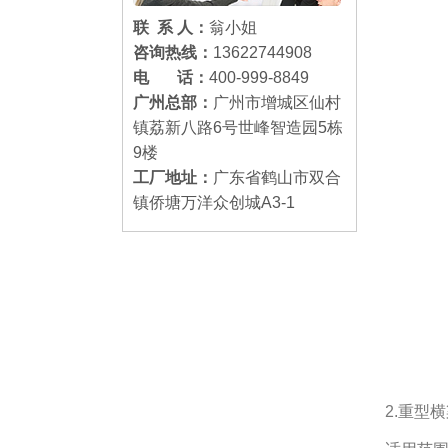
联 系 人：
翁小姐
咨询热线：
13622744908
电 话：
400-999-8849
广州总部：
广州市增城区仙村
镇荔新八路6号世峰智造园5栋
9楼
工厂地址：
广东省鹤山市双合
镇侨塘万洋众创城A3-1
2.重型