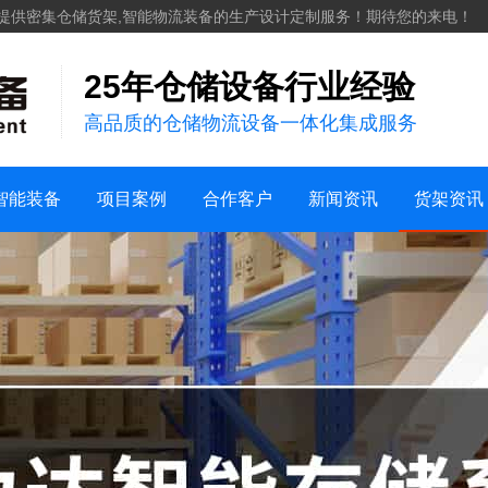
化工
提供密集仓储货架,智能物流装备的生产设计定制服务！期待您的来电！
服装纺织
25年仓储设备行业经验
案例视频
机械五金建材
高品质的仓储物流设备一体化集成服务
仓储案例
家用日化
销售地区
新能源
行业新闻
货架知识
智能装备
项目案例
合作客户
新闻资讯
货架资讯