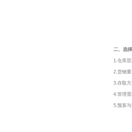
二、选
1.仓库
2.货物
3.存取
4.管理
5.预算