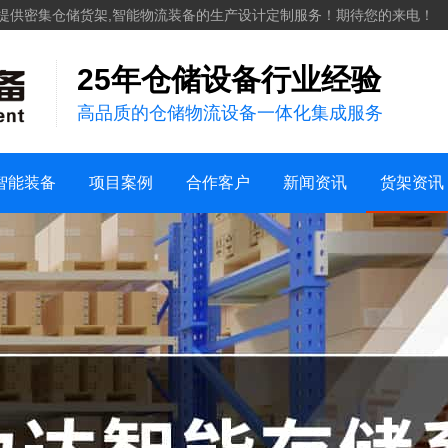
化工
提供密集仓储货架,智能物流装备的生产设计定制服务！期待您的来电！
服装纺织
25年仓储设备行业经验
案例视频
机械五金建材
高品质的仓储物流设备一体化集成服务
仓储案例
家用日化
销售地区
新能源
行业新闻
货架知识
智能装备
项目案例
合作客户
新闻资讯
货架资讯