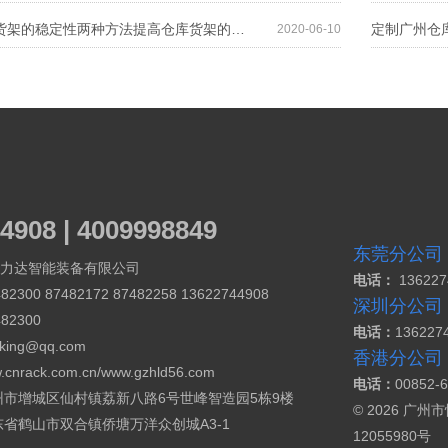
提高仓库货架的稳定性两种方法提高仓库货架的稳定性两种方法
2020-06-10
4908 | 4009998849
东莞分公司
力达智能装备有限公司
电话：
13622
82300 87482172 87482258 13622744908
深圳分公司
482300
电话：
136227
cking@qq.com
香港分公司
.cnrack.com.cn/
www.gzhld56.com
电话：
00852-
州市增城区仙村镇荔新八路6号世峰智造园5栋9楼
© 2026 
东省鹤山市双合镇侨塘万洋众创城A3-1
12055980号