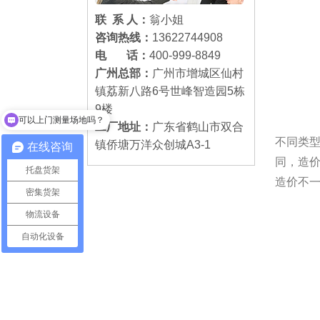
联 系 人：
翁小姐
咨询热线：
13622744908
电 话：
400-999-8849
广州总部：
广州市增城区仙村
镇荔新八路6号世峰智造园5栋
可以上门测量场地吗？
9楼
货架怎么卖的？
工厂地址：
广东省鹤山市双合
不同类
镇侨塘万洋众创城A3-1
在线咨询
同，造价
托盘货架
造价不
密集货架
物流设备
自动化设备