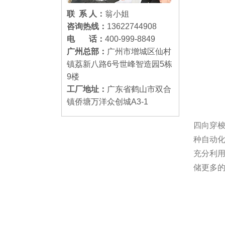
联 系 人：
翁小姐
咨询热线：
13622744908
电 话：
400-999-8849
广州总部：
广州市增城区仙村
镇荔新八路6号世峰智造园5栋
9楼
工厂地址：
广东省鹤山市双合
镇侨塘万洋众创城A3-1
四向穿
种自动
充分利
储更多