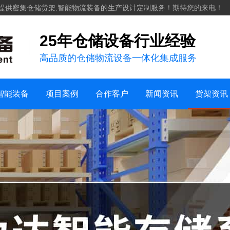
化工
提供密集仓储货架,智能物流装备的生产设计定制服务！期待您的来电！
服装纺织
25年仓储设备行业经验
案例视频
机械五金建材
高品质的仓储物流设备一体化集成服务
仓储案例
家用日化
销售地区
新能源
行业新闻
货架知识
智能装备
项目案例
合作客户
新闻资讯
货架资讯