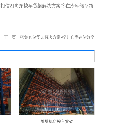
，相信四向穿梭车货架解决方案将在冷库储存领
下一页：
密集仓储货架解决方案-提升仓库存储效率
横梁式货架
料