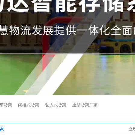
车货架
阁楼式货架
驶入式货架
重型货架厂家
识
您