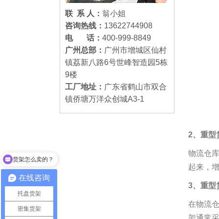
联 系 人：
翁小姐
咨询热线：
13622744908
电 话：
400-999-8849
广州总部：
广州市增城区仙村
镇荔新八路6号世峰智造园5栋
9楼
工厂地址：
广东省鹤山市双合
镇侨塘万洋众创城A3-1
2、重型
物流仓
货架怎么卖的？
起来，
在线咨询
3、重型
托盘货架
在物流
密集货架
架通常