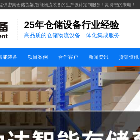
化工
提供密集仓储货架,智能物流装备的生产设计定制服务！期待您的来电！
服装纺织
25年仓储设备行业经验
案例视频
机械五金建材
高品质的仓储物流设备一体化集成服务
仓储案例
家用日化
销售地区
新能源
行业新闻
货架知识
智能装备
项目案例
合作客户
新闻资讯
货架资讯