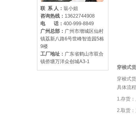
联 系 人：
翁小姐
咨询热线：
13622744908
电 话：
400-999-8849
广州总部：
广州市增城区仙村
镇荔新八路6号世峰智造园5栋
9楼
工厂地址：
广东省鹤山市双合
镇侨塘万洋众创城A3-1
穿梭式
穿梭式
具体流
1.存货
2.取货