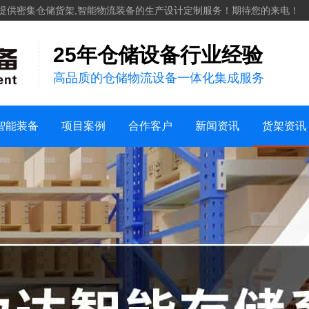
化工
提供密集仓储货架,智能物流装备的生产设计定制服务！期待您的来电！
服装纺织
25年仓储设备行业经验
案例视频
机械五金建材
高品质的仓储物流设备一体化集成服务
仓储案例
家用日化
销售地区
新能源
行业新闻
货架知识
智能装备
项目案例
合作客户
新闻资讯
货架资讯