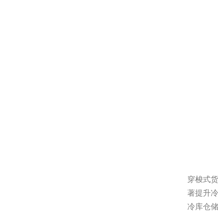
穿梭式
著提升
冷库仓