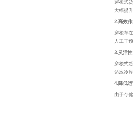
穿梭式
大幅提
2.高效
穿梭车
人工干
3.灵活性
穿梭式
适应冷
4.降低
由于存