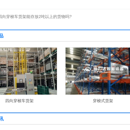
四向穿梭车货架能存放2吨以上的货物吗?
品
穿梭式货架
堆垛机穿梭车货架
讯