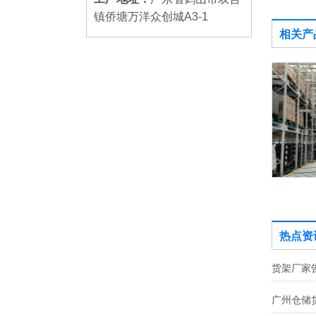
镇侨塘万洋众创城A3-1
相关产
四向穿梭车货架
热点资