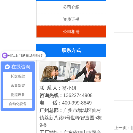
公司介绍
资质证书
公司相册
联系方式
可以上门测量场地吗？
在线咨询
托盘货架
密集货架
联 系 人：
翁小姐
物流设备
咨询热线：
13622744908
电 话：
400-999-8849
自动化设备
广州总部：
广州市增城区仙村
镇荔新八路6号世峰智造园5栋
9楼
上一页：
工厂地址：
广东省鹤山市双合