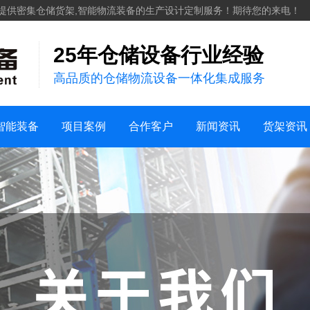
化工
提供密集仓储货架,智能物流装备的生产设计定制服务！期待您的来电！
服装纺织
25年仓储设备行业经验
案例视频
机械五金建材
高品质的仓储物流设备一体化集成服务
仓储案例
家用日化
销售地区
新能源
行业新闻
货架知识
智能装备
项目案例
合作客户
新闻资讯
货架资讯